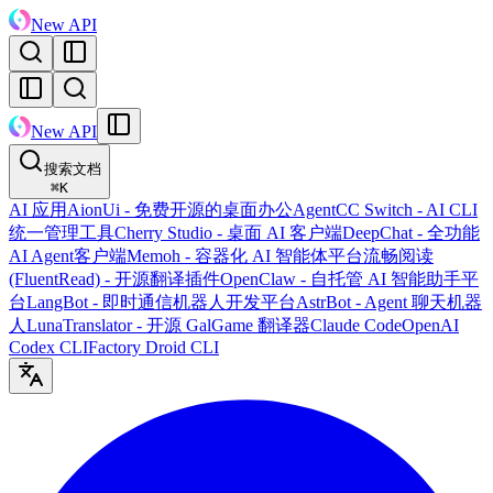
New API
New API
搜索文档
⌘
K
AI 应用
AionUi - 免费开源的桌面办公Agent
CC Switch - AI CLI
统一管理工具
Cherry Studio - 桌面 AI 客户端
DeepChat - 全功能
AI Agent客户端
Memoh - 容器化 AI 智能体平台
流畅阅读
(FluentRead) - 开源翻译插件
OpenClaw - 自托管 AI 智能助手平
台
LangBot - 即时通信机器人开发平台
AstrBot - Agent 聊天机器
人
LunaTranslator - 开源 GalGame 翻译器
Claude Code
OpenAI
Codex CLI
Factory Droid CLI