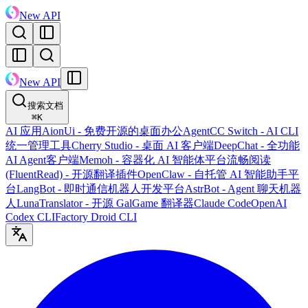
New API
New API
搜索文档
⌘
K
AI 应用
AionUi - 免费开源的桌面办公Agent
CC Switch - AI CLI
统一管理工具
Cherry Studio - 桌面 AI 客户端
DeepChat - 全功能
AI Agent客户端
Memoh - 容器化 AI 智能体平台
流畅阅读
(FluentRead) - 开源翻译插件
OpenClaw - 自托管 AI 智能助手平
台
LangBot - 即时通信机器人开发平台
AstrBot - Agent 聊天机器
人
LunaTranslator - 开源 GalGame 翻译器
Claude Code
OpenAI
Codex CLI
Factory Droid CLI