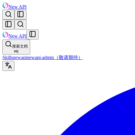
New API
New API
搜索文档
⌘
K
Skills
newapi
newapi-admin（敬请期待）