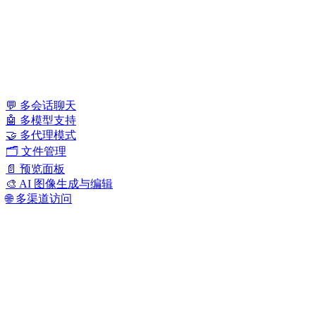
💬 多会话聊天
🤖 多模型支持
🤝 多代理模式
🗂️ 文件管理
📄 预览面板
🎨 AI 图像生成与编辑
🌐 多渠道访问