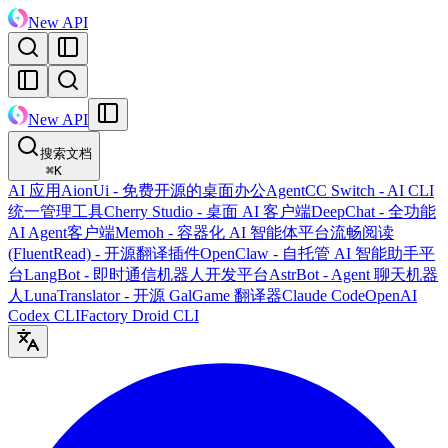
New API
New API
搜索文档
⌘
K
AI 应用
AionUi - 免费开源的桌面办公Agent
CC Switch - AI CLI
统一管理工具
Cherry Studio - 桌面 AI 客户端
DeepChat - 全功能
AI Agent客户端
Memoh - 容器化 AI 智能体平台
流畅阅读
(FluentRead) - 开源翻译插件
OpenClaw - 自托管 AI 智能助手平
台
LangBot - 即时通信机器人开发平台
AstrBot - Agent 聊天机器
人
LunaTranslator - 开源 GalGame 翻译器
Claude Code
OpenAI
Codex CLI
Factory Droid CLI