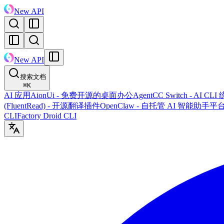
New API
New API
搜索文档
⌘
K
AI 应用
AionUi - 免费开源的桌面办公Agent
CC Switch - AI 
(FluentRead) - 开源翻译插件
OpenClaw - 自托管 AI 智能助手平
CLI
Factory Droid CLI