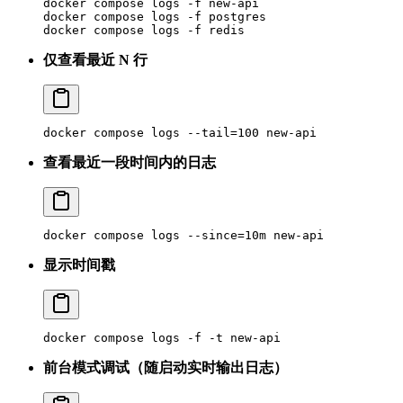
docker
 compose
 logs
 -f
 new-api
docker
 compose
 logs
 -f
 postgres
docker
 compose
 logs
 -f
 redis
仅查看最近 N 行
docker
 compose
 logs
 --tail=100
 new-api
查看最近一段时间内的日志
docker
 compose
 logs
 --since=10m
 new-api
显示时间戳
docker
 compose
 logs
 -f
 -t
 new-api
前台模式调试（随启动实时输出日志）