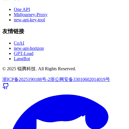
One API
Midjourney-Proxy
new-api-key-tool
友情链接
CoAI
new-api-horizon
GPT-Load
LangBot
© 2025 锟腾科技. All Rights Reserved.
浙ICP备2025190188号-2
浙公网安备33010602014019号