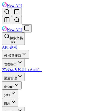
New API
New API
搜索文档
⌘
K
API 参考
AI 模型接口
管理接口
鉴权体系说明（Auth）
渠道管理
default
分组
日志