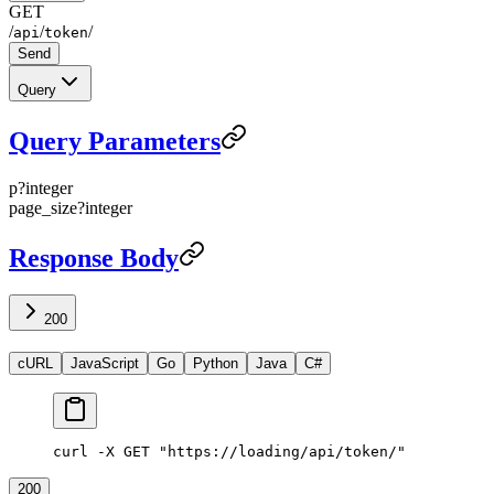
GET
/
/
/
api
token
Send
Query
Query Parameters
p
?
integer
page_size
?
integer
Response Body
200
cURL
JavaScript
Go
Python
Java
C#
curl
 -X
 GET
 "https://loading/api/token/"
200