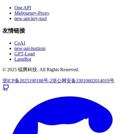
One API
Midjourney-Proxy
new-api-key-tool
友情链接
CoAI
new-api-horizon
GPT-Load
LangBot
© 2025 锟腾科技. All Rights Reserved.
浙ICP备2025190188号-2
浙公网安备33010602014019号